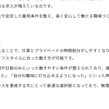
人気の軽作業職種とその働きやすさ
能な求人が増えているのです。
松江市の軽作業が支持される要因紹介
生や安定した雇用条件を整え、長く安心して働ける職場づ
軽作業で叶うライフスタイルの変化
働きやすい軽作業職場の特徴を解説
軽作業が選ばれる背景と求められる人材
ス
充実の福利厚生が魅力の軽作業体験談
れることで、仕事とプライベートの時間配分がしやすくな
軽作業で感じる福利厚生の安心感とは
イフスタイルに合った働き方が可能です。
松江市の軽作業職場で受けられる特典
お問い合わせ・ご相談はこちら
お問い合わせ・ご相談はこちら
制や日勤のみといった働きやすい条件が整えられており、
働く人の声から見る軽作業の魅力
えた」「自分の趣味に打ち込めるようになった」といった
福利厚生が充実した軽作業の選び方
ンスを重視する方にとって最適な選択肢となっており、無
軽作業現場で役立つサポート内容紹介