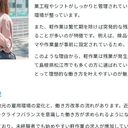
未経験から始める松江の軽作業で安定生活
業工程やシフトがしっかりと管理されてい
未経験歓迎の軽作業求人が多い理由
環境が整っています。
軽作業で安定収入を得るためのコツ
また、軽作業は繁忙期を除けば突発的な残
松江市の軽作業で安心して働く方法
ることが多いのが特徴です。例えば、検品
未経験者が選ぶべき軽作業の特徴
マや作業量が事前に設定されているため、
軽作業でキャリアを築くポイント紹介
このような理由から、軽作業は残業が発生
定時退社を目指すなら軽作業が狙い目
て島根県松江市でも多くの方に選ばれてい
定時退社を叶える軽作業求人の探し方
とって理想的な働き方を叶えやすいのが魅
軽作業で残業なしを実現する秘訣とは
松江市の軽作業が支持される理由を解説
説
軽作業を選ぶ人が重視する条件とは
地元の雇用環境の変化と、働き方改革の流れがあります。
定時退社と両立できる軽作業の魅力
ークライフバランスを意識した働き方が求められるように
松江市で働く人に人気の軽作業徹底解説
ており、未経験者でも始めやすい軽作業の求人が増加して