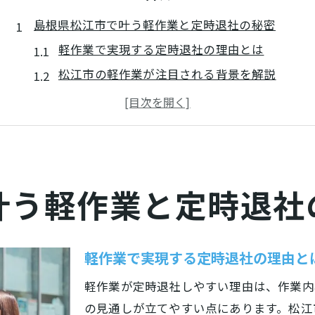
島根県松江市で叶う軽作業と定時退社の秘密
軽作業で実現する定時退社の理由とは
松江市の軽作業が注目される背景を解説
軽作業職場で叶うワークライフバランス
定時退社可能な軽作業求人の選び方
軽作業でプライベート充実が狙える理由
軽作業選びで実現するワークライフバランス
叶う軽作業と定時退社
ワークライフバランス重視の軽作業探し方
軽作業選びが生活の質を高める理由
松江市で注目の軽作業求人の特徴とは
軽作業で実現する定時退社の理由と
軽作業で家族時間を大切にする働き方
軽作業が定時退社しやすい理由は、作業内
未経験でも安心な軽作業職場の見極め方
の見通しが立てやすい点にあります。松江