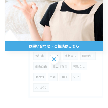
2026/05/26
集配ドライバーで学歴不問の仕事を島根県松江市で見つけ安定収入を目指す方法
タグ
Tags
お問い合わせ・ご相談はこちら
松江市
軽作業
残業なし
服装自由
お問い合わせ・ご相談はこちら
髪色自由
仕上げ作業
転勤なし
車通勤
主婦
40代
50代
おしぼり