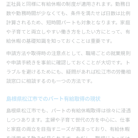
正社員と同様に有給休暇の制度が適用されます。勤務日
子育てと両立するパート有給の賢い取り方
数や勤務時間が少なくても、条件を満たせば日数は比例
子育て世代パートの有給休暇活用法
計算されるため、短時間パートも対象となります。家庭
学校行事や家族予定に合わせた有給取得
や子育てと両立しやすい働き方をしたい方にとって、有
パート主婦が安心できる有給申請の工夫
給休暇の基礎知識を知っておくことは重要です。
育児中のパートが有給を効率よく取る方法
申請方法や取得時の注意点として、職場ごとの就業規則
家族のために使うパート有給の事例紹介
や申請手続きを事前に確認しておくことが大切です。ト
知って得するパート有給休暇の具体的ルール
ラブルを避けるためにも、疑問があれば松江市の労働相
パート有給休暇の日数計算と付与基準
談窓口に相談するのも一つの方法です。
週3～4日パートの有給付与例を解説
島根県松江市でのパート有給取得の現状
時間単位で取れるパート有給の使い方
有給がつかない場合の理由と対処法
島根県松江市でも、パートの有給休暇取得は徐々に浸透
しつつあります。主婦や子育て世代の方を中心に、仕事
パート有給休暇の申請ルールを確認する
と家庭の両立を目指すニーズが高まっており、有給休暇
を活用する動きが見られます。ただし、職場によっては