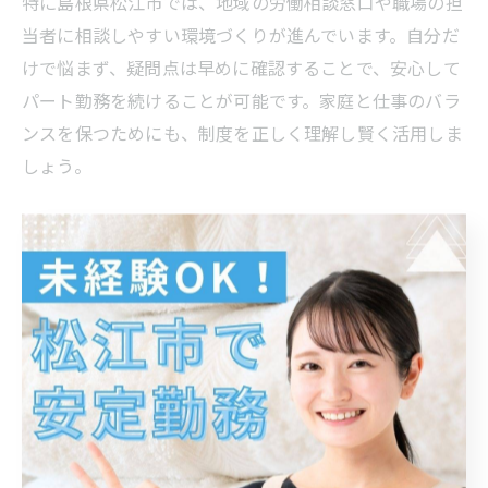
特に島根県松江市では、地域の労働相談窓口や職場の担
当者に相談しやすい環境づくりが進んでいます。自分だ
けで悩まず、疑問点は早めに確認することで、安心して
パート勤務を続けることが可能です。家庭と仕事のバラ
ンスを保つためにも、制度を正しく理解し賢く活用しま
しょう。
働き方に合わせたパート有給休暇の
活用術
パートの働き方別有給休暇の活用方法
パートタイムで働く方にも有給休暇は法律で認められて
いますが、働き方や勤務時間によって取得方法や日数が
異なります。たとえば、週に数回出勤する主婦やWワー