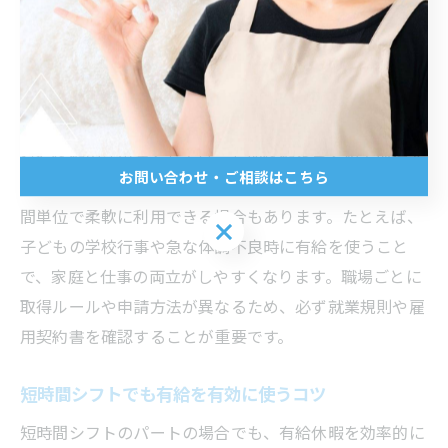
クの方も、雇用契約や出勤率の条件を満たせば有給休暇
の権利が発生します。島根県松江市でも、労働基準法に
基づき、パートであっても有給取得が可能な職場が多い
のが現状です。
有給休暇の活用法としては、長期休暇をまとめて取得す
お問い合わせ・ご相談はこちら
るだけでなく、短時間勤務のパートでも、1日単位や時
間単位で柔軟に利用できる場合もあります。たとえば、
お問い合わせ・ご相談はこちら
子どもの学校行事や急な体調不良時に有給を使うこと
で、家庭と仕事の両立がしやすくなります。職場ごとに
取得ルールや申請方法が異なるため、必ず就業規則や雇
用契約書を確認することが重要です。
短時間シフトでも有給を有効に使うコツ
短時間シフトのパートの場合でも、有給休暇を効率的に