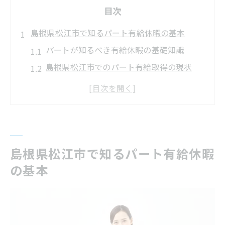
目次
島根県松江市で知るパート有給休暇の基本
パートが知るべき有給休暇の基礎知識
島根県松江市でのパート有給取得の現状
パート有給休暇のルールを正しく理解する
短時間パートも対象となる有給休暇の制度
労働基準法が守るパートの有給休暇権利
有給取得条件を押さえるパート女性のために
島根県松江市で知るパート有給休暇
パートで有給休暇がもらえる条件を解説
の基本
出勤率や雇用期間が与える有給への影響
パート女性がよく誤解する取得条件とは
有給がつかない場合の注意すべきポイント
家庭と両立するためのパート有給条件整理