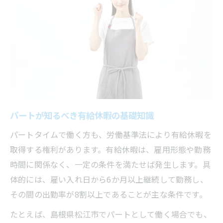
働き方に合わせたパート有給休暇の活用術
パートの働き方別有給休暇の活用方法
短時間シフトでも有給を有効に使うコツ
家庭行事優先のパート有給取得テクニック
出勤日数に応じたパート有給の使い方例
自分らしいパート有給の活用アイデア集
実際どう使う？パート有給取得のポイント
パートが知るべき有給休暇の基礎知識
パート有給休暇を実際に取る流れと手続き
パートタイムで働く方も、労働基準法により有給休暇を
希望日にパート有給を取得する交渉術
取得する権利があります。有給休暇は、雇用形態や勤務
時間に関係なく、一定の条件を満たせば発生します。具
パート有給取得でよくあるトラブル事例
体的には、雇い入れ日から6か月以上継続して勤務し、
職場でパート有給申請が通りやすくするコ
その間の出勤率が8割以上であることが主な条件です。
ツ
家庭イベントと両立しやすい有給の工夫
たとえば、島根県松江市でパートとして働く場合でも、