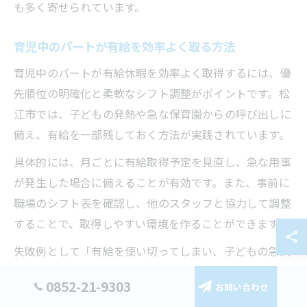
も多く寄せられています。
育児中のパートが有給を効率よく取る方法
育児中のパートが有給休暇を効率よく取得するには、優
先順位の明確化と柔軟なシフト調整がポイントです。松
江市では、子どもの発熱や急な保育園からの呼び出しに
備え、有給を一部残しておく方法が実践されています。
具体的には、月ごとに有給取得予定を見直し、急な用事
が発生した場合に備えることが有効です。また、事前に
職場のシフト表を確認し、他のスタッフと協力して調整
することで、取得しやすい環境を作ることができます。
失敗例として「有給を使い切ってしまい、子どもの急病
時に欠勤扱いになった」という声もあるため、計画的な
0852-21-9303
お問い合わせ
運用が大切です。家族や職場と連携しながら、有給を賢