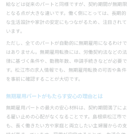
柔軟な働き方が叶うパート無期雇用の特徴
給などは従来のパートと同様ですが、契約期間が無期限
無期雇用パートで叶える生活の安定と安心
となる点が大きな違いです。働く側にとっては、長期的
な生活設計や家計の安定にもつながるため、注目されて
無期雇用派遣と直接雇用の違いに迫る
います。
パート無期雇用と派遣の違いを理解しよう
ただし、全てのパートが自動的に無期雇用になるわけで
無期雇用派遣と直接雇用のメリット比較
はありません。無期雇用転換には、労働契約法などの法
パートが選ぶべき雇用形態のポイント解説
律に基づく条件や、勤務年数、申請手続きなどが必要で
待遇や安定性で見るパート無期雇用の特徴
す。松江市の求人情報でも、無期雇用転換の可否や条件
無期雇用派遣の実態とパートの注意事項
を事前に確認することが大切です。
長期安定を目指すパート選びのポイント
パート無期雇用で長期安定を実現する方法
無期雇用パートがもたらす安心の理由とは
安心して働けるパート求人の見極め方
無期雇用パートの最大の安心材料は、契約期間満了によ
無期雇用転換が期待できるパート探しの秘
る雇い止めの心配がなくなることです。島根県松江市で
訣
も、長く働きたい方や家庭と両立したい主婦層からの支
長く働くために知っておきたいパートの条