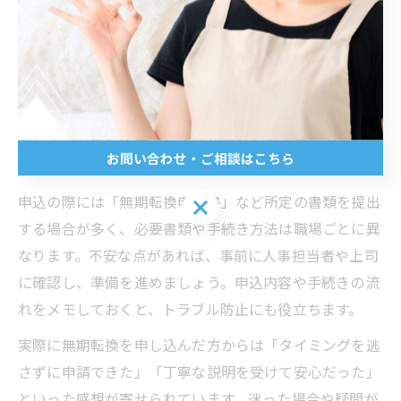
無期転換申込は、通算契約期間が5年を超えた契約の満
了日から行うことができます。申込のタイミングを逃さ
ないためにも、契約更新時期や満了日をしっかり把握し
ておきましょう。松江市の職場でも、申込時期を間違え
てしまうと権利を失うリスクがあるため注意が必要で
お問い合わせ・ご相談はこちら
す。
申込の際には「無期転換申込書」など所定の書類を提出
お問い合わせ・ご相談はこちら
する場合が多く、必要書類や手続き方法は職場ごとに異
なります。不安な点があれば、事前に人事担当者や上司
に確認し、準備を進めましょう。申込内容や手続きの流
れをメモしておくと、トラブル防止にも役立ちます。
実際に無期転換を申し込んだ方からは「タイミングを逃
さずに申請できた」「丁寧な説明を受けて安心だった」
といった感想が寄せられています。迷った場合や疑問が