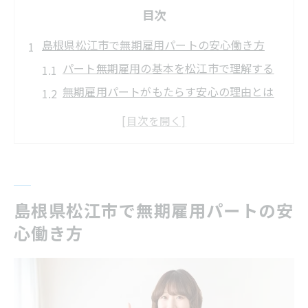
目次
島根県松江市で無期雇用パートの安心働き方
パート無期雇用の基本を松江市で理解する
無期雇用パートがもたらす安心の理由とは
松江市でのパート無期雇用の実例と特徴紹
介
パートとして長く働くための心得と準備
無期雇用転換が叶うパート求人の探し方
パート無期転換の条件と注意点を徹底解説
島根県松江市で無期雇用パートの安
心働き方
パート無期雇用転換の仕組みと条件解説
無期雇用転換で押さえるべき注意点とは
パートで無期雇用を目指す場合の手順紹介
通算契約期間の計算とブランクの影響