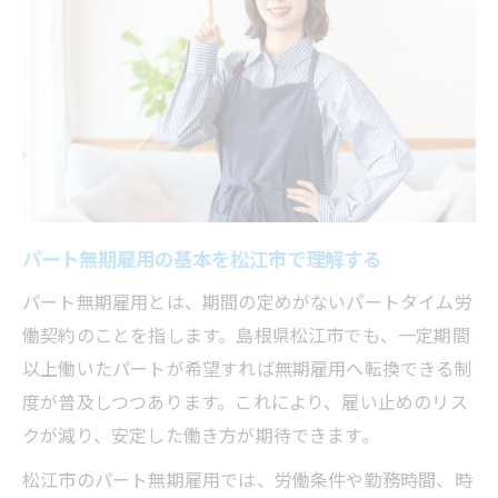
無期転換申込のタイミングとポイント
雇い止めリスクを減らす無期雇用の秘訣
パート無期雇用で雇い止めを防ぐ方法
無期雇用転換申込が不安なパート向け対策
雇い止め回避のためのパート契約更新管理
パート無期雇用で安定を手に入れるポイン
ト
パート無期雇用の基本を松江市で理解する
トラブルを未然に防ぐパートの相談先活用
パート無期雇用とは、期間の定めがないパートタイム労
家庭と両立できるパート無期雇用の魅力紹介
働契約のことを指します。島根県松江市でも、一定期間
パート無期雇用が家庭との両立に強い理由
以上働いたパートが希望すれば無期雇用へ転換できる制
無期雇用パートで仕事と家事を両立するコ
度が普及しつつあります。これにより、雇い止めのリス
ツ
クが減り、安定した働き方が期待できます。
家族も安心できるパート無期雇用の利点
松江市のパート無期雇用では、労働条件や勤務時間、時