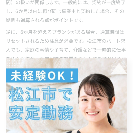
間）の扱いが関係します。一般的には、契約が一度終了
し、6か月以内に再び同じ事業主と契約した場合、その
期間も通算される点がポイントです。
逆に、6か月を超えるブランクがある場合、通算期間は
リセットされるため注意が必要です。松江市のパート求
人でも、家庭の事情や子育て、介護などで一時的に仕事
を休んだ場合、再雇用時の期間カウントに影響が出るケ
ースが見られます。
契約期間の計算は複雑になりがちなので、不安な場合は
人事担当者や労働相談窓口に相談するのがおすすめで
す。実際の体験談として「ブランクがあっても無期転換
できた」「計算方法で疑問が解消した」といった声もあ
り、正しい知識が安心につながります。
無期転換申込のタイミングとポイント