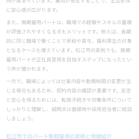
持が高まっています。雇用が安定することで、生活全体
件
に安心感が広がります。
パート選びで重視すべき安定性のチェック
また、無期雇用パートは、職場での経験やスキルの蓄積
が評価されやすくなる点もメリットです。例えば、長期
的に同じ職場で働くことで昇給や賞与、福利厚生の対象
となるケースも増えています。松江市の実例でも、無期
雇用パートが正社員登用を目指すステップになったとい
う声が聞かれます。
一方で、職場によっては仕事内容や勤務時間の変更が生
じる場合もあるため、契約内容の確認が重要です。安定
と安心を得るためには、転換手続きや労働条件について
しっかりと理解し、疑問点は面接時や採用担当者に相談
しましょう。
松江市でのパート無期雇用の実例と特徴紹介