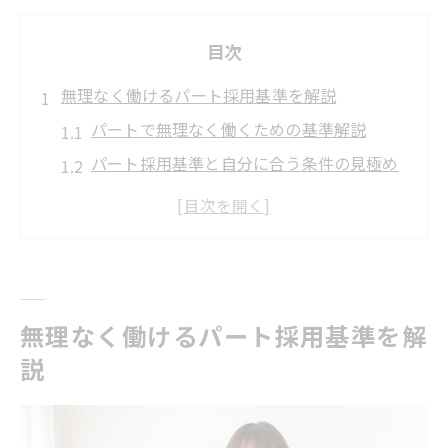
目次
無理なく働けるパート採用基準を解説
パートで無理なく働くための基準解説
パート採用基準と自分に合う条件の見極め
方
松江市で注目されるパート採用基準の特徴
面接で評価されるパート応募のポイント
パートとアルバイト採用基準の違いを知る
家事や育児と両立する選び方の実践術
無理なく働けるパート採用基準を解
説
家事や育児と両立できるパート選びのコツ
パート採用基準が家庭との両立に与える影
響