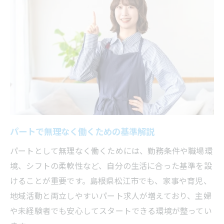
子育て世代に適したパート条件の探し方
主婦が重視するパート勤務基準の実例紹介
家族との時間を守るパート求人選択術
両立派が重視する柔軟シフトの秘訣を紹介
柔軟シフト対応のパート採用基準を知る
パートで両立しやすい勤務時間の選び方
突然の予定変更にも強いパート職場とは
主婦に人気の柔軟パートシフト事例集
パートで無理なく働くための基準解説
パート採用基準で重視される柔軟性とは
パートとして無理なく働くためには、勤務条件や職場環
松江市で安心して働けるパート条件を探る
境、シフトの柔軟性など、自分の生活に合った基準を設
松江市で安心できるパート条件の特徴
けることが重要です。島根県松江市でも、家事や育児、
パート採用基準が安心感につながる理由
地域活動と両立しやすいパート求人が増えており、主婦
や未経験者でも安心してスタートできる環境が整ってい
福利厚生が充実したパート職場の探し方