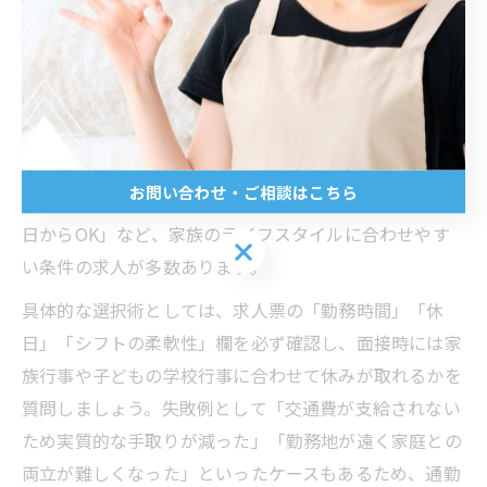
となります。
家族との時間を守るパート求人選択術
家族との時間を大切にしながら働きたい方には、勤務時
間や曜日の希望が通りやすいパート求人を選ぶことが重
お問い合わせ・ご相談はこちら
要です。松江市では「土日休み」「午前中のみ」「週3
日からOK」など、家族のライフスタイルに合わせやす
お問い合わせ・ご相談はこちら
い条件の求人が多数あります。
具体的な選択術としては、求人票の「勤務時間」「休
日」「シフトの柔軟性」欄を必ず確認し、面接時には家
族行事や子どもの学校行事に合わせて休みが取れるかを
質問しましょう。失敗例として「交通費が支給されない
ため実質的な手取りが減った」「勤務地が遠く家庭との
両立が難しくなった」といったケースもあるため、通勤