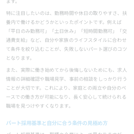
ます。
未経験でも安心のパート採用基準とは
パート勤務で重視される安全な職場環境
特に注目したいのは、勤務時間や休日の取りやすさ、扶
養内で働けるかどうかといったポイントです。例えば
扶養内勤務を叶える基準と収入の考え方
「平日のみ勤務可」「土日休み」「短時間勤務可」「交
扶養内で働くためのパート採用基準の要点
通費支給」など、自分や家族のライフスタイルに合わせ
パート収入と扶養控除のバランスを考える
て条件を絞り込むことが、失敗しないパート選びのコツ
無理なく収入を得るパート求人の選び方
となります。
パート採用基準が収入計画に与える影響
また、実際に働き始めてから後悔しないためにも、求人
家計管理と両立できるパート収入指標
情報の詳細確認や職場見学、事前の相談をしっかり行う
初めての方も安心な職場環境の見極め方
ことが大切です。これにより、家庭との両立や自分のペ
未経験者歓迎のパート採用基準を解説
ースでの働き方が可能になり、長く安心して続けられる
初めてでも安心なパート職場の特徴とは
職場を見つけやすくなります。
主婦に優しいパート環境の選び方ポイント
パート採用基準と自分に合う条件の見極め方
サポート体制が整ったパート求人の見分け
方