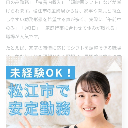
日のみ勤務」「扶養内収入」「短時間シフト」などが挙
げられます。松江市の主婦層からは、家事や育児と両立
しやすい勤務形態を希望する声が多く、実際に「午前中
のみ」「週3日」「家庭行事に合わせて休みが取れる」
職場が人気です。
たとえば、家庭の事情に応じてシフトを調整できる職場
や、急な休みにも理解がある職場は、長期的に働きやす
い環境として評価されています。主婦の方の体験談では
「子どもの習い事や学校行事に合わせてシフトを組んで
もらえた」「ブランクがあっても未経験から始められ
る」といった実例が多く見受けられます。
パート勤務基準を満たす求人を選ぶには、応募前に職場
見学を行う、シフト調整の柔軟性や福利厚生の充実度を
細かく確認することが大切です。主婦にとって家庭との
両立が叶う職場選びが、仕事の満足度を高めるポイント