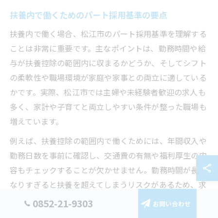
扶養内で働くためのパート採用基準の要点
扶養内で働く場合、松江市のパート採用基準を理解する
ことは非常に重要です。主なポイントは、勤務時間や給
与が扶養控除の範囲内に収まるかどうか、そしてシフト
の柔軟性や職場環境が家庭や家事との両立に適している
かです。実際、松江市では主婦や未経験者歓迎の求人も
多く、家計や子育てと両立しやすい条件が整った職場も
増えています。
例えば、扶養控除の範囲内で働くためには、年間収入や
勤務日数を事前に確認し、交通費の有無や福利厚生の内
容もチェックすることが欠かせません。勤務時間が長く
なりすぎると扶養を超えてしまうリスクがあるため、求
人情報を比較検討し、無理なく働ける条件を選ぶことが
0852-21-9303
お問い合わせ
成功の鍵となります。