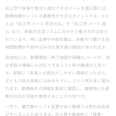
ハローワーク活用で新着情報を得るコツ
松江市で家事や育児と両立できるパートを選ぶ際には、
勤務時間やシフトの柔軟性が大きなポイントです。たと
見逃しがちな優良パート新着求人の探し方
えば「松江市 パート 平日のみ」や「松江市 パート 週
3」など、家族の生活リズムに合わせた働き方が注目さ
れています。特に主婦や中高年層は、扶養内で働ける短
時間勤務や午前中のみの仕事を選ぶ傾向が見られます。
具体的には、勤務開始・終了時間が明確なパートや、急
な家庭の事情にも対応できるシフト制の職場が人気で
す。実際に「家事との両立がしやすい環境だったので、
子どもの急な発熱にも休みやすい」という声も多く聞か
れます。勤務条件の詳細を事前に確認し、面接時にも柔
軟な対応が可能か質問することが大切です。
一方で、繁忙期やシフト変更が多い職場では思わぬ負担
が生じることもあります。求人票や面接時に「残業」