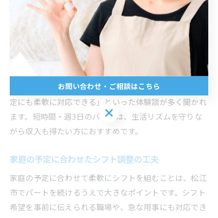
帯・シフトの柔軟性をしっかり確認しましょう。また、
複数の求人サイトや求人情報誌を比較し、新着情報をこ
まめにチェックすることも大切です。短時間勤務は急募
案件も多いので、早めの応募がポイントです。
実際に働いている方の声として、「自分のペースで働け
お問い合わせ・ご相談はこちら
るので無理なく続けられる」「子どもの行事や家族の予
定にも柔軟に対応できる」といった体験談が多く聞かれ
お問い合わせ・ご相談はこちら
ます。短時間・週3日のパートは、生活リズムを守りな
がら収入も得たい方におすすめです。
家庭の予定に合わせたシフト調整の工夫
家庭の予定に合わせて柔軟にシフトを組むことは、松江
市でパートを続けるうえで大きなポイントです。シフト
希望を事前に伝えられる職場や、急な用事にも対応でき