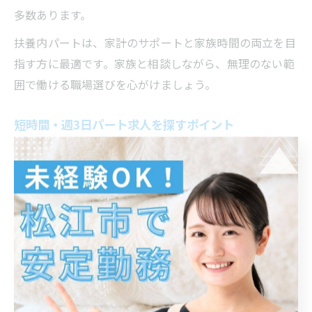
多数あります。
扶養内パートは、家計のサポートと家族時間の両立を目
指す方に最適です。家族と相談しながら、無理のない範
囲で働ける職場選びを心がけましょう。
短時間・週3日パート求人を探すポイント
短時間や週3日勤務のパート求人は、家事や育児と両立
したい方に人気があります。松江市内でこうした求人を
探す場合、「松江 パート 短時間」「松江市 パート 週
3」などのキーワードで検索すると効率的です。求人松
江パートやハローワーク松江求人パートでも、1日3〜5
時間の求人や週3日から勤務可能な案件が多く掲載され
ています。
希望する条件の求人を見つけるには、勤務日数・時間