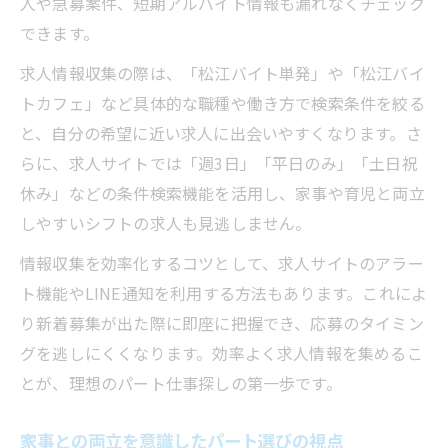
人や急募案件、短期アルバイト情報も漏れなくチェック
短時間・扶養内パート求人の見分け方
できます。
主婦歓迎の松江パートで働きやすさを実感
求人情報収集の際は、「松江バイト単発」や「松江バイ
希望条件に合う柔軟なパート勤務とは
トカフェ」など具体的な職種や働き方で検索条件を絞る
希望シフトが叶う松江市パート勤務の探し
と、自分の希望に近い求人に出会いやすくなります。さ
方
らに、求人サイトでは「週3日」「平日のみ」「土日祝
柔軟な勤務時間が魅力のパート求人特徴
休み」などの条件検索機能を活用し、家事や育児と両立
週3日・短時間パートを選ぶ際の注意点
しやすいシフトの求人も見逃しません。
働きやすいパート条件の優先順位を考える
情報収集を効率化するコツとして、求人サイトのアラー
希望条件に近いパート求人の見つけ方
ト機能やLINE通知を利用する方法もあります。これによ
新着求人を逃さない松江パート探し法
り新着募集が出た際に即座に把握でき、応募のタイミン
松江市パート新着情報を素早くチェックす
グを逃しにくくなります。効率よく求人情報を集めるこ
る方法
とが、理想のパート仕事探しの第一歩です。
求人サイトのメール通知活用で効率アップ
家事との両立を意識したパート選びの視点
新着パート求人に即応募するタイミング