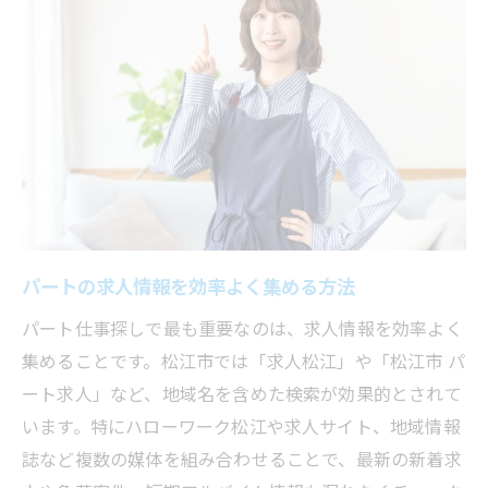
短時間・週3日パート求人を探すポイント
家庭の予定に合わせたシフト調整の工夫
平日のみOKな松江市パート選びの秘訣
松江市で平日限定パート求人を探す方法
土日祝休みにこだわるパート探しのヒント
パートシフト希望の伝え方と交渉ポイント
家族の予定を優先できるパート勤務の探し
方
パートの求人情報を効率よく集める方法
平日のみパートの職種傾向とメリット
パート仕事探しで最も重要なのは、求人情報を効率よく
主婦に人気の松江パート求人活用術
集めることです。松江市では「求人松江」や「松江市 パ
主婦が注目する松江市パートの特徴とは
ート求人」など、地域名を含めた検索が効果的とされて
口コミやレビューで分かる職場環境の実態
います。特にハローワーク松江や求人サイト、地域情報
誌など複数の媒体を組み合わせることで、最新の新着求
ハローワークを活用したパート探しの流れ