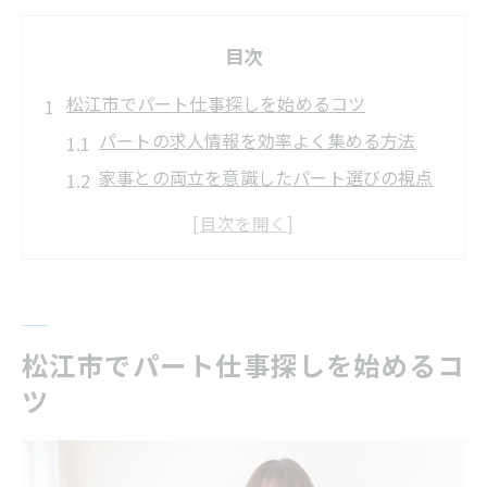
目次
松江市でパート仕事探しを始めるコツ
パートの求人情報を効率よく集める方法
家事との両立を意識したパート選びの視点
松江市で人気のパート職種とその特徴
未経験でも安心して始められるパート探し
松江市のパート求人で重視すべき条件とは
家事と両立できる働き方を松江市で見つける
松江市でパート仕事探しを始めるコ
パートと家事のバランスを取る働き方のコ
ツ
ツ
松江市で家事と両立しやすいパート勤務例
扶養内で無理なく働けるパートの見極め方