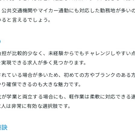
軽作業で心の負担を減らす工夫と対策
、公共交通機関やマイカー通勤にも対応した勤務地が多い
残業なしの軽作業が精神的余裕を生む理由
いると言えるでしょう。
快適な軽作業ライフを実現するポイント
定時帰宅を実現する松江市の軽作業事情
め
定時帰宅できる軽作業求人の特徴とは
負担が比較的少なく、未経験からでもチャレンジしやすい
松江市の軽作業で叶う安定勤務の実態
を実現できる求人が多く見つかります。
軽作業で時間管理がしやすい理由を紹介
されている場合が多いため、初めての方やブランクのある
定時帰宅を支える軽作業の勤務体制解説
お問い合わせ・ご相談はこちら
お問い合わせ・ご相談はこちら
かり確保できるのも大きな魅力です。
軽作業求人選びで注目したい条件まとめ
生が学業と両立する場合にも、軽作業は柔軟に対応できる
求人は非常に有効な選択肢です。
秘訣