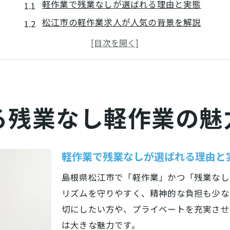
軽作業で残業なしが選ばれる理由と実態
松江市の軽作業求人が人気の背景を解説
無理なく働ける軽作業のメリットまとめ
軽作業で叶うワークライフバランスの秘訣
残業なし軽作業が生活に与える好影響とは
軽作業を選ぶなら定時退社が叶う松江で
る残業なし軽作業の魅
軽作業でも定時退社が叶う職場の特徴
松江市で定時退社を実現する軽作業探し方
軽作業で安定した勤務を希望する方へ
軽作業で残業なしが選ばれる理由と
残業なしの軽作業求人を見極めるコツ
島根県松江市で「軽作業」かつ「残業なし
軽作業と生活リズムの両立ポイント紹介
リズムを守りやすく、精神的な負担も少な
残業がない働き方を探す軽作業のコツ
切にしたい方や、プライベートを充実させ
軽作業で残業を避けるための求人選び方
は大きな魅力です。