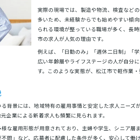
残業なし軽作業の見分け方とチェック法
実際の現場では、製造や物流、検査などの
松江市で人気の軽作業勤務条件とは何か
多いため、未経験からでも始めやすい傾向
軽作業未経験でも安心の探し方ガイド
られる環境が整っている職場が多く、長時
軽作業求人で確認すべきポイント解説
市の求人が人気の理由です。
未経験から挑戦できる軽作業と安定生活
例えば、「日勤のみ」「週休二日制」「学
未経験歓迎の軽作業が安定生活を支える理由
広い年齢層やライフステージの人が自分に
軽作業デビューにおすすめのポイント紹介
す。このような実態が、松江市で軽作業・
軽作業未経験者が安心できる職場環境とは
説
軽作業で新しい働き方を始めるコツまとめ
定時退社可能な軽作業の選び方を伝授
いる背景には、地域特有の雇用事情と安定した求人ニーズ
ストレスを減らす軽作業勤務の秘訣を解説
地元企業による新着求人も頻繁に見られます。
軽作業でストレスを感じにくい働き方とは
多様な雇用形態が用意されており、主婦や学生、シニア層
人間関係が良好な軽作業職場の探し方
歴不問」など、応募者に配慮した条件が多く、安心して働