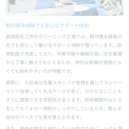
働きやすい軽作業現場のサポート内容
クリーニング工場勤務で安定収入を目指すには
軽作業未経験でも安心なサポート体制
軽作業で安定収入を得る働き方のコツ
クリーニング工場で収入を安定させるポイ
島根県松江市のクリーニング工場では、軽作業未経験の
ント
方でも安心して働けるサポート体制が整っています。研
修制度が充実しており、作業手順や機器の扱い方を基礎
女性に優しい軽作業の給与や待遇の実情
から丁寧に教えてもらえるため、特別な経験や資格がな
長期で働くことで得られる収入メリット
くても始めやすいのが特徴です。
軽作業で生活安定を実現する方法
実際に、入社後は先輩スタッフが実務を通じてマンツー
家事と仕事を両立できる働き方のコツ
マンで指導してくれるケースが多く、分からないことも
軽作業なら家事と仕事の両立がしやすい理
すぐに質問できる雰囲気があります。研修期間中はミス
由
をしてもフォロー体制がしっかりしているため、焦らず
女性が無理なく続けられるシフト活用術
自分のペースで仕事を覚えられます。
家庭を大切にしながら働く軽作業の工夫
また、家庭や育児と両立したい女性のために、シフト調