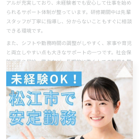
アルが充実しており、未経験者でも安心して仕事を始め
られるサポート体制が整っています。研修期間中は先輩
スタッフが丁寧に指導し、分からないこともすぐに相談
できる環境です。
また、シフトや勤務時間の調整がしやすく、家事や育児
と両立しやすい点も大きなサポートの一つです。社会保
険完備や昇給・賞与など、長期的に働く上での制度も整
備されています。
困ったときのフォロー体制や、職場内でのコミュニケー
ションのしやすさも魅力です。「子どもの急な体調不良
でも快く休ませてもらえた」「分からない作業も丁寧に
教えてもらえた」という声が多く、安心して長く働ける
環境が実現しています。