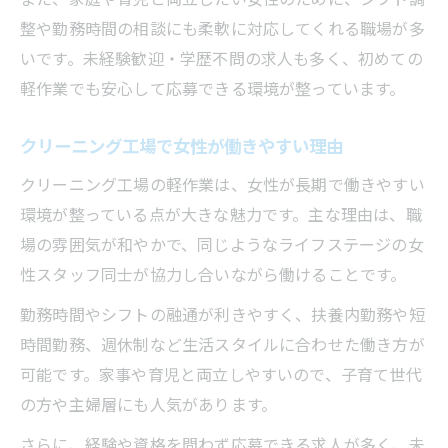
クリーニング工場で両立実現のポイント
整や勤務時間の相談にも柔軟に対応してくれる職場が多
家事と両立しやすい軽作業勤務の特徴
いです。未経験歓迎・学歴不問の求人も多く、初めての
地域に根ざす軽作業でやりがいを実感
軽作業でも安心して応募できる環境が整っています。
軽作業を通して地域に貢献できる喜び
地元で長期勤務が叶う軽作業の魅力
クリーニング工場で女性が働きやすい理由
女性が感じる地域密着のクリーニング工場
クリーニング工場の軽作業は、女性が長期で働きやすい
地域社会とつながる軽作業のやりがい
環境が整っている点が大きな魅力です。主な理由は、職
場の雰囲気が和やかで、同じようなライフステージの女
働きながら地域に関わる軽作業の魅力
性スタッフ同士が協力し合いながら働けることです。
研修制度が充実した職場でスキルアップ
軽作業未経験でも安心の研修サポート
勤務時間やシフトの融通が利きやすく、扶養内勤務や短
時間勤務、週休制など生活スタイルに合わせた働き方が
女性が成長できるクリーニング工場の研修
可能です。家事や育児と両立しやすいので、子育て世代
内容
の方や主婦層にも人気があります。
働きながらスキルアップできる軽作業職場
さらに、経験や資格を問わず応募できる求人が多く、未
長期勤務で得られる研修のメリット