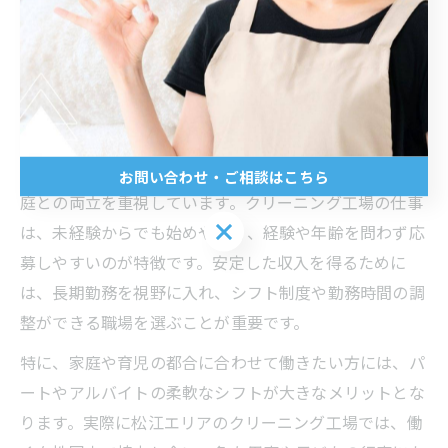
クリーニング工場勤務で安定収入を
目指すには
軽作業で安定収入を得る働き方のコツ
松江市で軽作業を選ぶ女性の多くは、安定した収入と家
お問い合わせ・ご相談はこちら
庭との両立を重視しています。クリーニング工場の仕事
お問い合わせ・ご相談はこちら
は、未経験からでも始めやすく、経験や年齢を問わず応
募しやすいのが特徴です。安定した収入を得るために
は、長期勤務を視野に入れ、シフト制度や勤務時間の調
整ができる職場を選ぶことが重要です。
特に、家庭や育児の都合に合わせて働きたい方には、パ
ートやアルバイトの柔軟なシフトが大きなメリットとな
ります。実際に松江エリアのクリーニング工場では、働