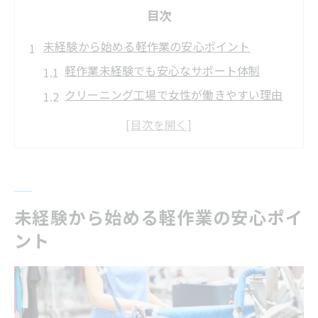
目次
未経験から始める軽作業の安心ポイント
軽作業未経験でも安心なサポート体制
クリーニング工場で女性が働きやすい理由
初めての軽作業で感じる疑問や不安の解消
法
長期勤務を見据えた軽作業の基礎知識
未経験女性におすすめの軽作業の特徴
女性が長期で働きやすい現場の魅力を発見
未経験から始める軽作業の安心ポイ
ント
女性が活躍する軽作業現場の雰囲気と魅力
長期で続けやすい軽作業の職場特徴
クリーニング工場で見つかる女性向け環境
女性が長く働くための軽作業現場選び