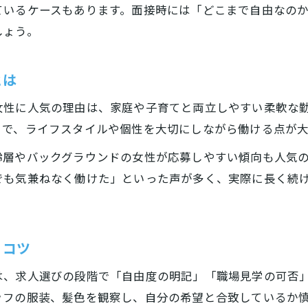
服装自由の現場で輝く女性のポイント
ているケースもあります。面接時には「どこまで自由なのか
しょう。
服装自由パートで動きやすさと安全性を重視
女性が服装自由パートで守るべき清潔感とは
とは
パートで服装自由を活かすコーディネート例
軽作業パートで服装自由が選ばれる理由
女性に人気の理由は、家庭や子育てと両立しやすい柔軟な
服装自由パートで自分らしい働き方を実現
とで、ライフスタイルや個性を大切にしながら働ける点が
面接時に迷わない服装と髪型のコツを紹介
齢層やバックグラウンドの女性が応募しやすい傾向も人気
パート面接で好印象な髪型と服装のポイント
でも気兼ねなく働けた」といった声が多く、実際に長く続
お問い合わせ・ご相談はこちら
お問い合わせ・ご相談はこちら
髪色自由パート面接時の注意すべき点とは
軽作業パート面接での服装選びの基準を確認
くコツ
女性向けパート面接で服装自由を活かす方法
面接で髪色自由を伝える際のマナーと工夫
は、求人選びの段階で「自由度の明記」「職場見学の可否
ッフの服装、髪色を観察し、自分の希望と合致しているか