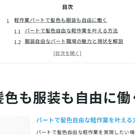
目次
軽作業パートで髪色も服装も自由に働く
パートで髪色自由な軽作業を叶える方法
服装自由なパート職場の魅力と現状を解説
女性に人気のパート自由度が高い理由とは
松江市の軽作業パートで自分らしく働くコツ
髪色自由なパート選びで失敗しないために
自分らしさを守るパートの選び方とは
髪色も服装も自由に働
パート選びで重視したい自分らしさの条件
髪色自由・服装自由なパート求人の探し方
軽作業パートで女性が輝くための選択基準
パートで髪色自由な軽作業を叶える
自分らしく働けるパート求人の見極め方
パートで髪色自由な軽作業を実現したい場