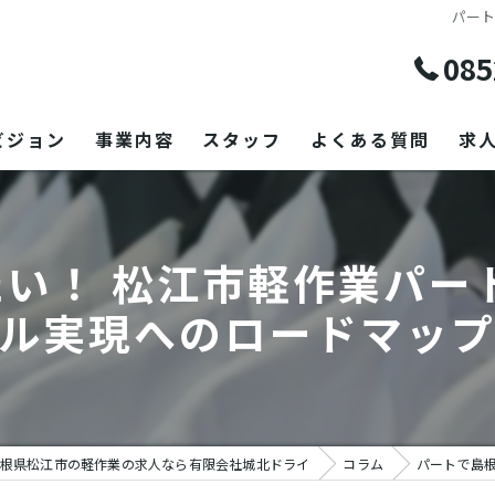
パー
085
ビジョン
事業内容
スタッフ
よくある質問
求
い！ 松江市軽作業パー
ル実現へのロードマッ
根県松江市の軽作業の求人なら有限会社城北ドライ
コラム
パートで島