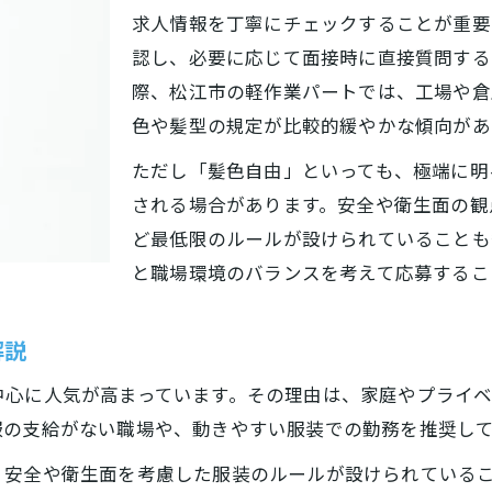
髪色自由パートで自信を持つためのポイント
求人情報を丁寧にチェックすることが重要
働きやすさ重視の女性向けパート特集
認し、必要に応じて面接時に直接質問する
パートで働きやすさを実感できる職場の特徴
際、松江市の軽作業パートでは、工場や倉
女性が安心して選べる軽作業パートの魅力
色や髪型の規定が比較的緩やかな傾向があ
髪色自由なパートでストレスフリーな毎日へ
ただし「髪色自由」といっても、極端に明
服装自由な職場で感じる働きやすさの理由
される場合があります。安全や衛生面の観
パートで両立しやすい勤務時間の工夫とは
ど最低限のルールが設けられていることも
髪色自由な職場なら安心して始められる
と職場環境のバランスを考えて応募するこ
髪色自由パートの実際の職場雰囲気を解説
解説
髪色自由なパートで気をつけたいマナーとは
軽作業パートで髪色自由が許される基準
中心に人気が高まっています。その理由は、家庭やプライ
女性に優しい髪色自由パートのチェック方法
服の支給がない職場や、動きやすい服装での勤務を推奨し
髪色自由パートで印象を良く保つポイント
、安全や衛生面を考慮した服装のルールが設けられている