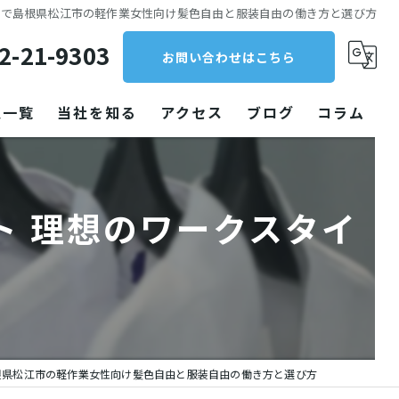
トで島根県松江市の軽作業女性向け髪色自由と服装自由の働き方と選び方
2-21-9303
お問い合わせはこちら
人一覧
当社を知る
アクセス
ブログ
コラム
クリーニング
ト 理想のワークスタイ
パート
プ
未経験
働きやすい
工場
根県松江市の軽作業女性向け髪色自由と服装自由の働き方と選び方