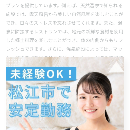
プランを提供しています。例えば、天然温泉で知られる
施設では、露天風呂から美しい自然風景を楽しむことが
でき、日々のストレスを忘れさせてくれます。また、温
泉に隣接するレストランでは、地元の新鮮な食材を使用
した郷土料理を楽しむことができ、体の内側からもリフ
レッシュできます。さらに、温泉施設によっては、マッ
サージやスパなどのリラクゼーションサービスも提供さ
れており、心身ともにリフレッシュすることが可能で
す。温泉でリラックスした後は、疲れが取れて再び仕事
に集中できるようになるでしょう。
島根県松江市の郷土料理がドライバ
ーの休憩を彩る