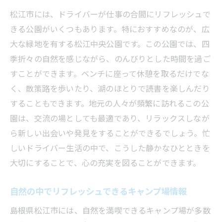
松江市には、ドライバーが仕事の合間にリフレッシュで
地域貢献とリフレッシュを両立するドライバー
きる公園がいくつもあります。特におすすめなのが、広
の過ごし方
大な緑地を有する松江中央公園です。この公園では、四
地域貢献を意識したドライバーのライフス
季折々の自然を感じながら、のんびりとした時間を過ご
タイル
すことができます。ベンチに座って休憩を取るだけでな
地元イベントに参加して地域を盛り上げる
く、散策路を歩いたり、湖のほとりで読書を楽しんだり
社会貢献をしながらリフレッシュする方法
することもできます。地元の人々が頻繁に訪れるこの公
ドライバーができる地域活性化の取り組み
園は、交流の場としても最適であり、リラックスしなが
地域の魅力を発信するドライバーの活動
ら新しい出会いや発見をすることができるでしょう。忙
地域愛を育むためのドライバーの工夫
しいドライバー生活の中で、こうした静かなひとときを
大切にすることで、心の充実を図ることができます。
松江市の自然とドライバーのライフスタイルを
充実させる秘訣
自然の中でリフレッシュできるキャンプ場情報
自然に囲まれた生活で心身を整える方法
島根県松江市には、自然を満喫できるキャンプ場が多数
松江での生活を楽しむドライバーのヒント