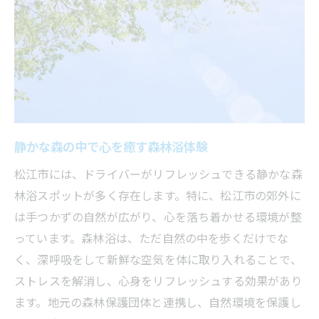
地元で人気の温泉施設を巡る旅
湖畔に佇むカフェでのんびりする楽しみ
知る人ぞ知る！宍道湖のフォトジェニック
スポット
宍道湖のほとりで楽しめるアクティビティ
ドライバーにおすすめのリフレッシュ温泉
静かな森の中で心を癒す森林浴体験
プラン
島根県松江市の郷土料理がドライバーの休憩を
松江市には、ドライバーがリフレッシュできる静かな森
彩る
林浴スポットが多く存在します。特に、松江市の郊外に
は手つかずの自然が広がり、心を落ち着かせる環境が整
松江で味わうべき郷土料理とは
っています。森林浴は、ただ自然の中を歩くだけでな
ドライバーにおすすめのランチスポット
く、深呼吸をして新鮮な空気を体に取り入れることで、
地元食材を使った絶品グルメの紹介
ストレスを解消し、心身をリフレッシュする効果があり
松江ならではのスイーツを楽しむ
ます。地元の森林保護団体と連携し、自然環境を保護し
ドライバーが立ち寄りたい食堂の魅力