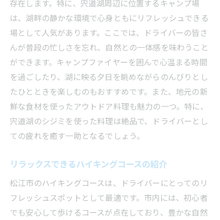
存在します。特に、宍道湖周辺に位置するキャンプ場
自然と共存するライフスタイルの魅力
は、湖畔の静かな環境で心身ともにリフレッシュできる
ドライバーが知っておくべき環境に優しい
場として人気があります。ここでは、ドライバーの皆さ
生活
んが普段の忙しさを忘れ、自然との一体感を味わうこと
日常に自然を取り入れる工夫
ができます。キャンプファイヤーを囲んで心温まる時間
ドライバーの視点から見た松江の魅力
を過ごしたり、湖に映る夕日を眺めながらのんびりとし
たひとときを楽しむのもおすすめです。また、地元の新
鮮な食材を使ったアウトドア料理も魅力の一つ。特に、
宍道湖のシジミを使った料理は絶品で、ドライバーとし
ての疲れを癒す一助となるでしょう。
リラックスできるハイキングコースの紹介
松江市のハイキングコースは、ドライバーにとってのリ
フレッシュスポットとして最適です。市内には、初心者
でも安心して歩けるコースが点在しており、豊かな自然