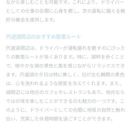
ながら楽しむことも可能です。これにより、ドライバー
食の楽しみでリフレッシュする方法
としての仕事の合間に心身を癒し、次の運転に備える絶
ドライバーとして地域の自然保護活動に参加す
好の機会を提供します。
る方法
宍道湖周辺のおすすめ散策ルート
地域の自然保護活動の現状を知る
ドライバーが参加できるボランティア情報
宍道湖周辺は、ドライバーが運転疲れを癒すのにぴった
りの散策ルートが多くあります。特に、湖畔を歩くこと
自然保護活動のメリットと必要性
で、穏やかな湖の景色と風を感じながらリラックスでき
活動を通じて地元コミュニティと交流する
ます。宍道湖の夕日は特に美しく、日が沈む瞬間の景色
環境に優しいドライバーのライフスタイル
は、心を洗われるような感覚を与えてくれます。また、
自然保護活動がもたらす心の豊かさ
湖周辺には地元のカフェやレストランもあり、地元なら
ドライバーのリフレッシュに最適な松江市の自
ではの味を楽しむことができるのも魅力の一つです。こ
然環境
のように、ドライバーとしての合間に地域の自然と触れ
松江市の自然環境を満喫する方法
合い、充実した休憩時間を過ごすことができます。
自然を楽しむドライバーの日帰りプラン