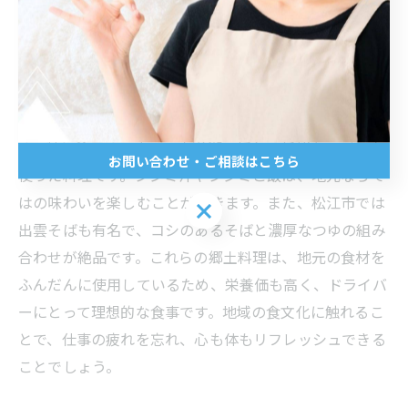
松江で味わうべき郷土料理とは
松江市はその自然の美しさだけでなく、豊かな食文化で
も知られています。ドライバーとして疲れた体を癒すた
めに、地元の郷土料理を味わうのはおすすめの方法で
す。特に注目すべきは、宍道湖で採れる新鮮なシジミを
お問い合わせ・ご相談はこちら
使った料理です。シジミ汁やシジミご飯は、地元ならで
はの味わいを楽しむことができます。また、松江市では
お問い合わせ・ご相談はこちら
出雲そばも有名で、コシのあるそばと濃厚なつゆの組み
合わせが絶品です。これらの郷土料理は、地元の食材を
ふんだんに使用しているため、栄養価も高く、ドライバ
ーにとって理想的な食事です。地域の食文化に触れるこ
とで、仕事の疲れを忘れ、心も体もリフレッシュできる
ことでしょう。