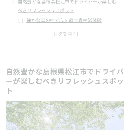
自然豊かな島根県松江市でドライバーが楽しむ
べきリフレッシュスポット
静かな森の中で心を癒す森林浴体験
宍道湖周辺のおすすめ散策ルート
ドライバー必見！地元の隠れた絶景スポッ
ト
松江の公園でゆったりとしたひとときを過
ごす
自然豊かな島根県松江市でドライバ
自然の中でリフレッシュできるキャンプ場
ーが楽しむべきリフレッシュスポッ
情報
ト
リラックスできるハイキングコースの紹介
宍道湖周辺でドライバーが癒される絶景と温泉
の魅力
宍道湖の夕日を鑑賞するおすすめスポット