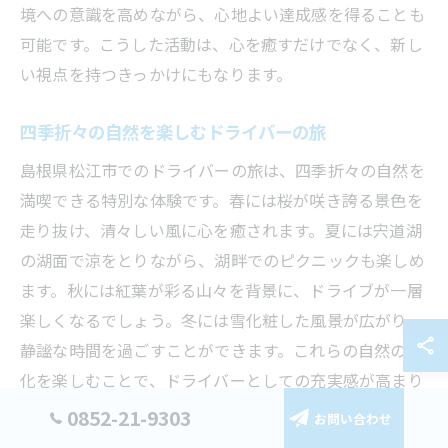
境への意識を高めながら、心地よい達成感を得ることも
可能です。こうした活動は、心を癒すだけでなく、新し
い視点を持つきっかけにもなります。
四季折々の自然を楽しむドライバーの旅
島根県松江市でのドライバーの旅は、四季折々の自然を
満喫できる特別な体験です。春には桜が咲き誇る景色を
走り抜け、清々しい風に心を癒されます。夏には宍道湖
の湖面で涼をとりながら、湖畔でのピクニックも楽しめ
ます。秋には紅葉が彩る山々を背景に、ドライブが一層
楽しくなるでしょう。冬には雪化粧した風景が広がり、
静謐な時間を過ごすことができます。これらの自然の変
化を楽しむことで、ドライバーとしての充実感が高まり
ます。また、地域の自然保護活動にも参加することで、
0852-21-9303
お問い合わせ
ドライバーとしての社会貢献を果たすことができるでし