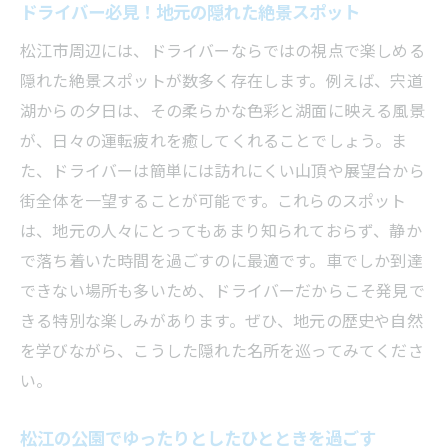
ドライバー必見！地元の隠れた絶景スポット
心を癒す自然の音と景色の魅力
自然との触れ合いがもたらすリフレッシュ
松江市周辺には、ドライバーならではの視点で楽しめる
効果
隠れた絶景スポットが数多く存在します。例えば、宍道
湖からの夕日は、その柔らかな色彩と湖面に映える風景
四季折々の自然を楽しむドライバーの旅
が、日々の運転疲れを癒してくれることでしょう。ま
ドライバーのためのエコフレンドリーな過
た、ドライバーは簡単には訪れにくい山頂や展望台から
ごし方
街全体を一望することが可能です。これらのスポット
島根県松江市でドライバーが体験するべき温泉
は、地元の人々にとってもあまり知られておらず、静か
と美食
で落ち着いた時間を過ごすのに最適です。車でしか到達
松江自慢の温泉を巡る旅のすすめ
できない場所も多いため、ドライバーだからこそ発見で
ドライバーにおすすめの地元グルメツアー
きる特別な楽しみがあります。ぜひ、地元の歴史や自然
温泉と食事で心も体もリフレッシュ
を学びながら、こうした隠れた名所を巡ってみてくださ
地元の人がおすすめする温泉の楽しみ方
い。
美食と温泉のコラボレーションを楽しむ
松江の公園でゆったりとしたひとときを過ごす
ドライバー向けの贅沢なリラックスプラン